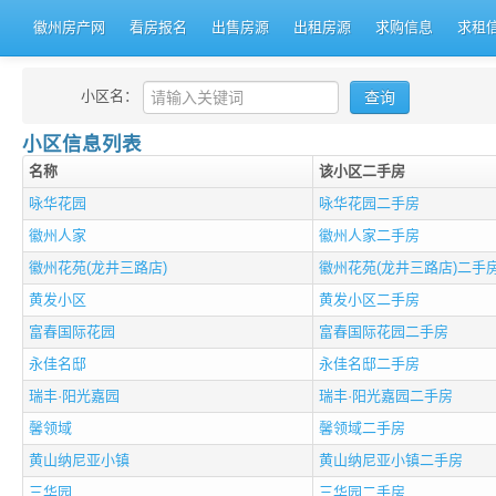
徽州房产网
看房报名
出售房源
出租房源
求购信息
求租
小区名：
小区信息列表
名称
该小区二手房
咏华花园
咏华花园二手房
徽州人家
徽州人家二手房
徽州花苑(龙井三路店)
徽州花苑(龙井三路店)二手
黄发小区
黄发小区二手房
富春国际花园
富春国际花园二手房
永佳名邸
永佳名邸二手房
瑞丰·阳光嘉园
瑞丰·阳光嘉园二手房
馨领域
馨领域二手房
黄山纳尼亚小镇
黄山纳尼亚小镇二手房
三华园
三华园二手房