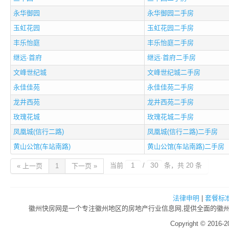
永华御园
永华御园二手房
玉虹花园
玉虹花园二手房
丰乐怡庭
丰乐怡庭二手房
继远·首府
继远·首府二手房
文峰世纪城
文峰世纪城二手房
永佳佳苑
永佳佳苑二手房
龙井西苑
龙井西苑二手房
玫瑰花城
玫瑰花城二手房
凤凰城(信行二路)
凤凰城(信行二路)二手房
黄山公馆(车站南路)
黄山公馆(车站南路)二手房
当前
/
条，共 20 条
« 上一页
1
下一页 »
法律申明
|
套餐标
徽州快房网是一个专注徽州地区的房地产行业信息网,提供全面的徽州房
Copyright © 2016-