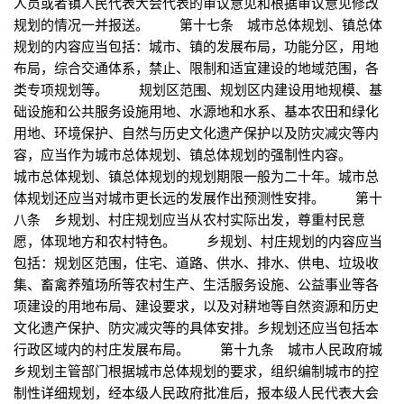
人员或者镇人民代表大会代表的审议意见和根据审议意见修改
规划的情况一并报送。 第十七条 城市总体规划、镇总体
规划的内容应当包括：城市、镇的发展布局，功能分区，用地
布局，综合交通体系，禁止、限制和适宜建设的地域范围，各
类专项规划等。 规划区范围、规划区内建设用地规模、基
础设施和公共服务设施用地、水源地和水系、基本农田和绿化
用地、环境保护、自然与历史文化遗产保护以及防灾减灾等内
容，应当作为城市总体规划、镇总体规划的强制性内容。
城市总体规划、镇总体规划的规划期限一般为二十年。城市总
体规划还应当对城市更长远的发展作出预测性安排。 第十
八条 乡规划、村庄规划应当从农村实际出发，尊重村民意
愿，体现地方和农村特色。 乡规划、村庄规划的内容应当
包括：规划区范围，住宅、道路、供水、排水、供电、垃圾收
集、畜禽养殖场所等农村生产、生活服务设施、公益事业等各
项建设的用地布局、建设要求，以及对耕地等自然资源和历史
文化遗产保护、防灾减灾等的具体安排。乡规划还应当包括本
行政区域内的村庄发展布局。 第十九条 城市人民政府城
乡规划主管部门根据城市总体规划的要求，组织编制城市的控
制性详细规划，经本级人民政府批准后，报本级人民代表大会