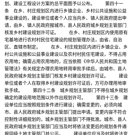
划、建设工程设计方案的总平面图予以公布。 第四十一
条 在乡、村庄规划区内进行乡镇企业、乡村公共设施和公益
事业建设的，建设单位或者个人应当向乡、镇人民政府提出申
请，由乡、镇人民政府报城市、县人民政府城乡规划主管部门
核发乡村建设规划许可证。 在乡、村庄规划区内使用原有
宅基地进行农村村民住宅建设的规划管理办法，由省、自治
区、直辖市制定。 在乡、村庄规划区内进行乡镇企业、乡
村公共设施和公益事业建设以及农村村民住宅建设，不得占用
农用地；确需占用农用地的，应当依照《中华人民共和国土地
管理法》有关规定办理农用地转用审批手续后，由城市、县人
民政府城乡规划主管部门核发乡村建设规划许可证。 建设
单位或者个人在取得乡村建设规划许可证后，方可办理用地审
批手续。 第四十二条 城乡规划主管部门不得在城乡规划
确定的建设用地范围以外作出规划许可。 第四十三条 建
设单位应当按照规划条件进行建设；确需变更的，必须向城
市、县人民政府城乡规划主管部门提出申请。变更内容不符合
控制性详细规划的，城乡规划主管部门不得批准。城市、县人
民政府城乡规划主管部门应当及时将依法变更后的规划条件通
报同级土地主管部门并公示。 建设单位应当及时将依法变