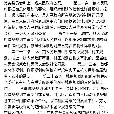
常务委员会和上一级人民政府备案。 第二十条 镇人民政
府根据镇总体规划的要求，组织编制镇的控制性详细规划，报
上一级人民政府审批。县人民政府所在地镇的控制性详细规
划，由县人民政府城乡规划主管部门根据镇总体规划的要求组
织编制，经县人民政府批准后，报本级人民代表大会常务委员
会和上一级人民政府备案。 第二十一条 城市、县人民政
府城乡规划主管部门和镇人民政府可以组织编制重要地块的修
建性详细规划。修建性详细规划应当符合控制性详细规划。
第二十二条 乡、镇人民政府组织编制乡规划、村庄规
划，报上一级人民政府审批。村庄规划在报送审批前，应当经
村民会议或者村民代表会议讨论同意。 第二十三条 首都
的总体规划、详细规划应当统筹考虑中央国家机关用地布局和
空间安排的需要。 第二十四条 城乡规划组织编制机关应
当委托具有相应资质等级的单位承担城乡规划的具体编制工
作。 从事城乡规划编制工作应当具备下列条件，并经国务
院城乡规划主管部门或者省、自治区、直辖市人民政府城乡规
划主管部门依法审查合格，取得相应等级的资质证书后，方可
在资质等级许可的范围内从事城乡规划编制工作： （一）
有法人资格； （二）有规定数量的经国务院城乡规划主管