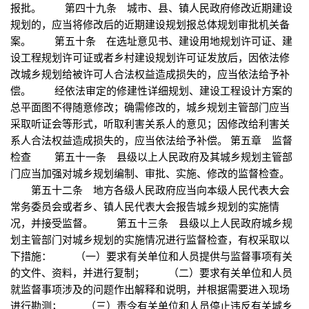
报批。 第四十九条 城市、县、镇人民政府修改近期建设
规划的，应当将修改后的近期建设规划报总体规划审批机关备
案。 第五十条 在选址意见书、建设用地规划许可证、建
设工程规划许可证或者乡村建设规划许可证发放后，因依法修
改城乡规划给被许可人合法权益造成损失的，应当依法给予补
偿。 经依法审定的修建性详细规划、建设工程设计方案的
总平面图不得随意修改；确需修改的，城乡规划主管部门应当
采取听证会等形式，听取利害关系人的意见；因修改给利害关
系人合法权益造成损失的，应当依法给予补偿。 第五章 监督
检查 第五十一条 县级以上人民政府及其城乡规划主管部
门应当加强对城乡规划编制、审批、实施、修改的监督检查。
第五十二条 地方各级人民政府应当向本级人民代表大会
常务委员会或者乡、镇人民代表大会报告城乡规划的实施情
况，并接受监督。 第五十三条 县级以上人民政府城乡规
划主管部门对城乡规划的实施情况进行监督检查，有权采取以
下措施： （一）要求有关单位和人员提供与监督事项有关
的文件、资料，并进行复制； （二）要求有关单位和人员
就监督事项涉及的问题作出解释和说明，并根据需要进入现场
进行勘测； （三）责令有关单位和人员停止违反有关城乡