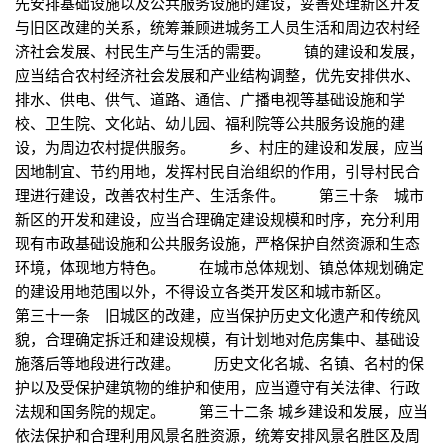
先安排基础设施以及公共服务设施的建设，妥善处理新区开发
与旧区改建的关系，统筹兼顾进城务工人员生活和周边农村经
济社会发展、村民生产与生活的需要。 镇的建设和发展，
应当结合农村经济社会发展和产业结构调整，优先安排供水、
排水、供电、供气、道路、通信、广播电视等基础设施和学
校、卫生院、文化站、幼儿园、福利院等公共服务设施的建
设，为周边农村提供服务。 乡、村庄的建设和发展，应当
因地制宜、节约用地，发挥村民自治组织的作用，引导村民合
理进行建设，改善农村生产、生活条件。 第三十条 城市
新区的开发和建设，应当合理确定建设规模和时序，充分利用
现有市政基础设施和公共服务设施，严格保护自然资源和生态
环境，体现地方特色。 在城市总体规划、镇总体规划确定
的建设用地范围以外，不得设立各类开发区和城市新区。
第三十一条 旧城区的改建，应当保护历史文化遗产和传统风
貌，合理确定拆迁和建设规模，有计划地对危房集中、基础设
施落后等地段进行改建。 历史文化名城、名镇、名村的保
护以及受保护建筑物的维护和使用，应当遵守有关法律、行政
法规和国务院的规定。 第三十二条 城乡建设和发展，应当
依法保护和合理利用风景名胜资源，统筹安排风景名胜区及周