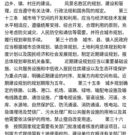
边乡、镇、村庄的建设。 风景名胜区的规划、建设和管
理，应当遵守有关法律、行政法规和国务院的规定。 第三
十三条 城市地下空间的开发和利用，应当与经济和技术发展
水平相适应，遵循统筹安排、综合开发、合理利用的原则，充
分考虑防灾减灾、人民防空和通信等需要，并符合城市规划，
履行规划审批手续。 第三十四条 城市、县、镇人民政府
应当根据城市总体规划、镇总体规划、土地利用总体规划和年
度计划以及国民经济和社会发展规划，制定近期建设规划，报
总体规划审批机关备案。 近期建设规划应当以重要基础设
施、公共服务设施和中低收入居民住房建设以及生态环境保护
为重点内容，明确近期建设的时序、发展方向和空间布局。近
期建设规划的规划期限为五年。 第三十五条 城乡规划确
定的铁路、公路、港口、机场、道路、绿地、输配电设施及输
电线路走廊、通信设施、广播电视设施、管道设施、河道、水
库、水源地、自然保护区、防汛通道、消防通道、核电站、垃
圾填埋场及焚烧厂、污水处理厂和公共服务设施的用地以及其
他需要依法保护的用地，禁止擅自改变用途。 第三十六
条 按照国家规定需要有关部门批准或者核准的建设项目，以
划拨方式提供国有土地使用权的，建设单位在报送有关部门批