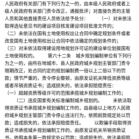
人民政府有关部门有下列行为之一的，由本级人民政府或者上
级人民政府有关部门责令改正，通报批评；对直接负责的主管
人员和其他直接责任人员依法给予处分： （一）对未依法
取得选址意见书的建设项目核发建设项目批准文件的；
（二）未依法在国有土地使用权出让合同中确定规划条件或者
改变国有土地使用权出让合同中依法确定的规划条件的；
（三）对未依法取得建设用地规划许可证的建设单位划拨国有
土地使用权的。 第六十二条 城乡规划编制单位有下列行
为之一的，由所在地城市、县人民政府城乡规划主管部门责令
限期改正，处合同约定的规划编制费一倍以上二倍以下的罚
款；情节严重的，责令停业整顿，由原发证机关降低资质等级
或者吊销资质证书；造成损失的，依法承担赔偿责任：
（一）超越资质等级许可的范围承揽城乡规划编制工作的；
（二）违反国家有关标准编制城乡规划的。 未依法取
得资质证书承揽城乡规划编制工作的，由县级以上地方人民政
府城乡规划主管部门责令停止违法行为，依照前款规定处以罚
款；造成损失的，依法承担赔偿责任。 以欺骗手段取得资
质证书承揽城乡规划编制工作的，由原发证机关吊销资质证
书，依照本条第一款规定处以罚款；造成损失的，依法承担赔