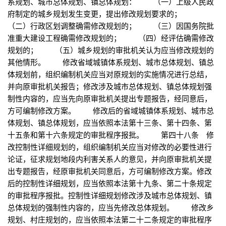
系规划、城市总体规划、镇总体规划： （一）上级人民政
府制定的城乡规划发生变更，提出修改规划要求的；
（二）行政区划调整确需修改规划的； （三）因国务院批
准重大建设工程确需修改规划的； （四）经评估确需修改
规划的； （五）城乡规划的审批机关认为应当修改规划的
其他情形。 修改省域城镇体系规划、城市总体规划、镇总
体规划前，组织编制机关应当对原规划的实施情况进行总结，
并向原审批机关报告；修改涉及城市总体规划、镇总体规划强
制性内容的，应当先向原审批机关提出专题报告，经同意后，
方可编制修改方案。 修改后的省域城镇体系规划、城市总
体规划、镇总体规划，应当依照本法第十三条、第十四条、第
十五条和第十六条规定的审批程序报批。 第四十八条 修
改控制性详细规划的，组织编制机关应当对修改的必要性进行
论证，征求规划地段内利害关系人的意见，并向原审批机关提
出专题报告，经原审批机关同意后，方可编制修改方案。修改
后的控制性详细规划，应当依照本法第十九条、第二十条规定
的审批程序报批。控制性详细规划修改涉及城市总体规划、镇
总体规划的强制性内容的，应当先修改总体规划。 修改乡
规划、村庄规划的，应当依照本法第二十二条规定的审批程序