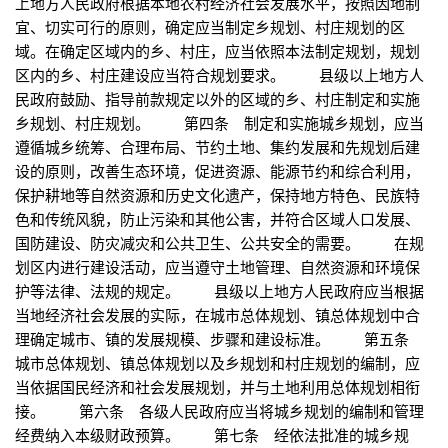
上地方人民政府根据本地农村经济社会发展水平，按照因地制
宜、切实可行的原则，确定应当制定乡规划、村庄规划的区
域。在确定区域内的乡、村庄，应当依照本法制定规划，规划
区内的乡、村庄建设应当符合规划要求。 县级以上地方人
民政府鼓励、指导前款规定以外的区域的乡、村庄制定和实施
乡规划、村庄规划。 第四条 制定和实施城乡规划，应当
遵循城乡统筹、合理布局、节约土地、集约发展和先规划后建
设的原则，改善生态环境，促进资源、能源节约和综合利用，
保护耕地等自然资源和历史文化遗产，保持地方特色、民族特
色和传统风貌，防止污染和其他公害，并符合区域人口发展、
国防建设、防灾减灾和公共卫生、公共安全的需要。 在规
划区内进行建设活动，应当遵守土地管理、自然资源和环境保
护等法律、法规的规定。 县级以上地方人民政府应当根据
当地经济社会发展的实际，在城市总体规划、镇总体规划中合
理确定城市、镇的发展规模、步骤和建设标准。 第五条
城市总体规划、镇总体规划以及乡规划和村庄规划的编制，应
当依据国民经济和社会发展规划，并与土地利用总体规划相衔
接。 第六条 各级人民政府应当将城乡规划的编制和管理
经费纳入本级财政预算。 第七条 经依法批准的城乡规