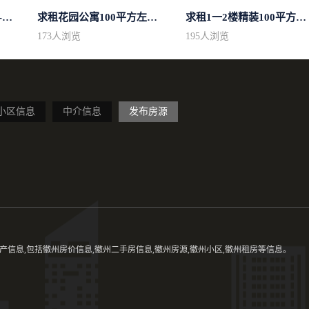
求租市中心简单装修400-500
求租花园公寓100平方左右，电梯房
求租1一2楼精装100平方里面基本设备不...
173
人浏览
195
人浏览
小区信息
中介信息
发布房源
信息,包括徽州房价信息,徽州二手房信息,徽州房源,徽州小区,徽州租房等信息。